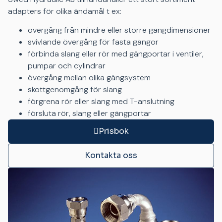
adapters för olika ändamål t ex:
övergång från mindre eller större gängdimensioner
svivlande övergång för fasta gängor
förbinda slang eller rör med gängportar i ventiler,
pumpar och cylindrar
övergång mellan olika gängsystem
skottgenomgång för slang
förgrena rör eller slang med T-anslutning
försluta rör, slang eller gängportar
Prisbok
Kontakta oss